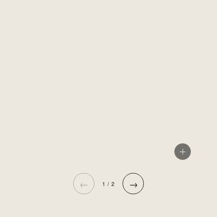
←
→
1 / 2