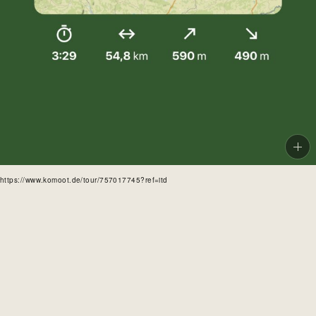
https://www.komoot.de/tour/757017745?ref=itd