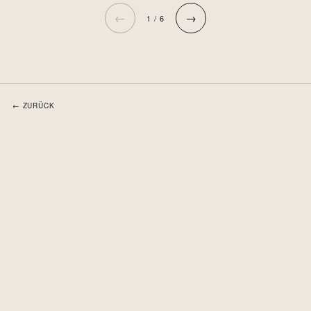
←
→
1 / 6
← ZURÜCK
Tag 26: Pause in Maribor
WEITER →
Tag 28: Stopp and Shop!