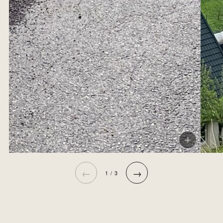
←
→
1 / 3