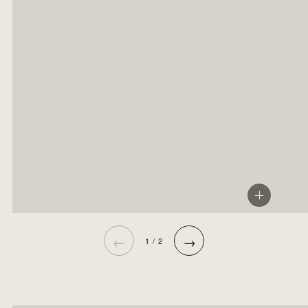
←
→
1 / 2