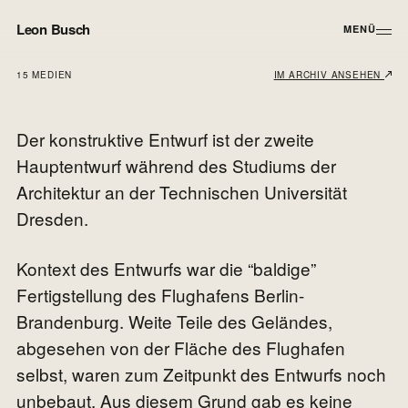
Leon Busch
MENÜ
15 MEDIEN
IM ARCHIV ANSEHEN
←
ARCHIVE
Der konstruktive Entwurf ist der zweite
PROJEKT · 2018
8h Berlin
Hauptentwurf während des Studiums der
Architektur an der Technischen Universität
Dresden.
FORM
PLAN
Kontext des Entwurfs war die “baldige”
Fertigstellung des Flughafens Berlin-
Brandenburg. Weite Teile des Geländes,
abgesehen von der Fläche des Flughafen
selbst, waren zum Zeitpunkt des Entwurfs noch
unbebaut. Aus diesem Grund gab es keine